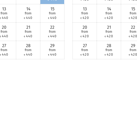
13
14
15
13
14
15
from
from
from
from
from
from
440
440
440
420
420
42
€
€
€
€
€
€
20
21
22
20
21
22
from
from
from
from
from
from
440
440
440
420
420
42
€
€
€
€
€
€
27
28
29
27
28
29
from
from
from
from
from
from
440
440
440
420
420
42
€
€
€
€
€
€