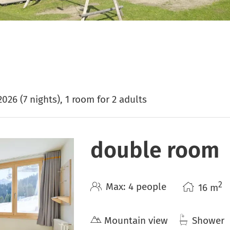
"double room"
2026 (
7 nights
),
1 room
for
2 adults
double room
2
Max: 4 people
16
m
Mountain view
Shower