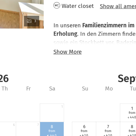
Water closet
Show all amen
3
In unseren
Familienzimmern im 
Erholung
. In den Zimmern finde
sowie ein Stockbett vor. Badez
gehören genauso zur Grundausst
Show More
Handtücher sowie Bettwäsche. 
unsere Sonnenterrasse und Ber
26
Sep
Skigebiet Golm runden das Ange
gereinigt.
Th
Fr
Sa
Su
Mo
Tu
1
1
from
44
€
6
7
8
6
7
8
from
from
from
from
440
420
420
42
€
€
€
€