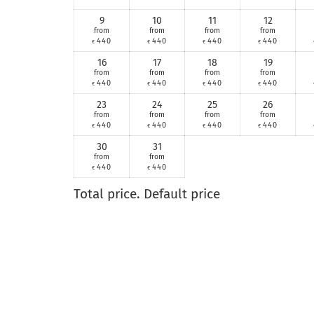
9
10
11
12
from
from
from
from
440
440
440
440
€
€
€
€
16
17
18
19
from
from
from
from
440
440
440
440
€
€
€
€
23
24
25
26
from
from
from
from
440
440
440
440
€
€
€
€
30
31
from
from
440
440
€
€
Total price
. Default price