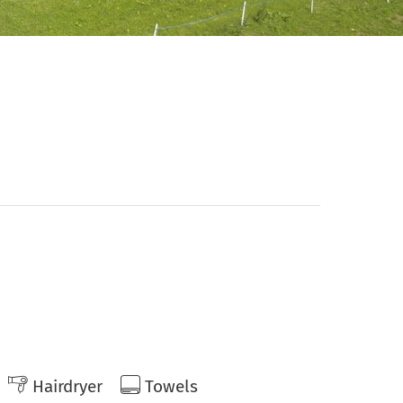
Hairdryer
Towels