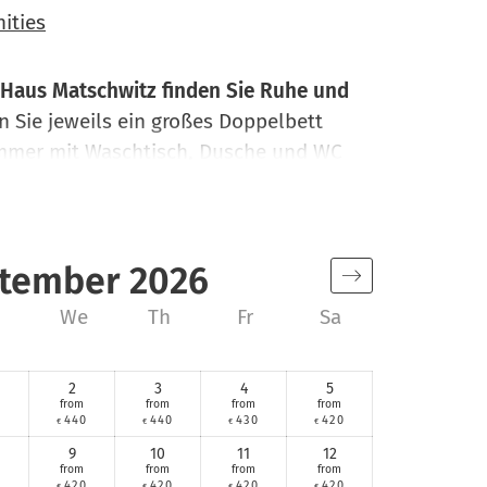
ities
Haus Matschwitz finden Sie Ruhe und
n Sie jeweils ein großes Doppelbett
immer mit Waschtisch, Dusche und WC
attung wie Haarfön, TV, frische
Kostenloses WLAN im ganzen Haus,
grestaurant mitten im Wander- und
tember 2026
bot ab. Die Zimmer werden täglich
We
Th
Fr
Sa
2
3
4
5
from
from
from
from
0
440
440
430
420
€
€
€
€
9
10
11
12
from
from
from
from
0
420
420
420
420
€
€
€
€