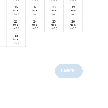
16
17
18
19
from
from
from
from
0
420
420
420
420
€
€
€
€
23
24
25
26
from
from
from
from
0
420
420
420
420
€
€
€
€
30
from
0
420
€
CANCEL