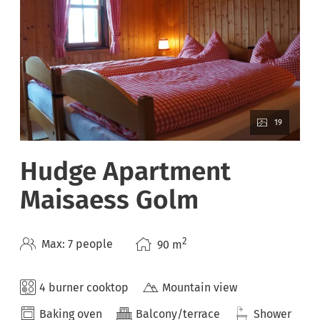
19
Hudge Apartment
Maisaess Golm
2
Max: 7 people
90
m
4 burner cooktop
Mountain view
Baking oven
Balcony/terrace
Shower