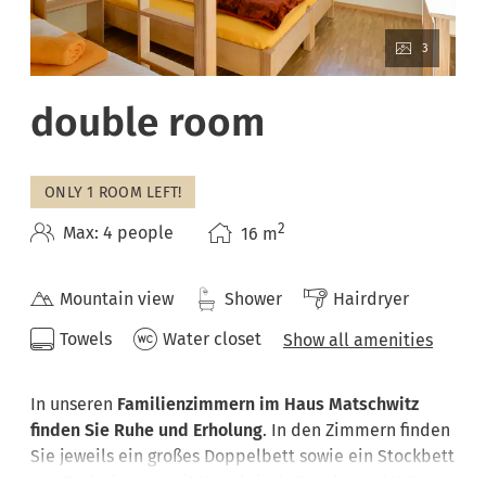
3
double room
ONLY 1 ROOM LEFT!
2
Max: 4 people
16
m
Mountain view
Shower
Hairdryer
Towels
Water closet
Show all amenities
In unseren
Familienzimmern im Haus Matschwitz
finden Sie Ruhe und Erholung
. In den Zimmern finden
Sie jeweils ein großes Doppelbett sowie ein Stockbett
vor. Badezimmer mit Waschtisch, Dusche und WC